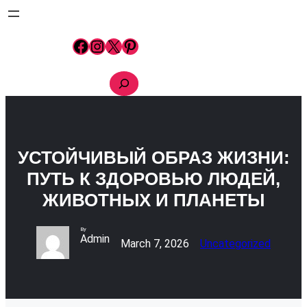
Skip
to
content
Facebook
Instagram
X
Pinterest
S
e
a
r
c
h
УСТОЙЧИВЫЙ ОБРАЗ ЖИЗНИ:
ПУТЬ К ЗДОРОВЬЮ ЛЮДЕЙ,
ЖИВОТНЫХ И ПЛАНЕТЫ
By
Admin
March 7, 2026
Uncategorized