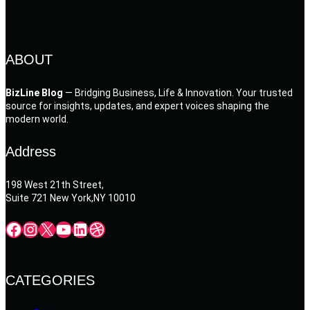
ABOUT
BizLine Blog
— Bridging Business, Life & Innovation. Your trusted
source for insights, updates, and expert voices shaping the
modern world.
Address
198 West 21th Street,
Suite 721 New York,NY 10010
Facebook
Instagram
X
YouTube
LinkedIn
Dribbble
CATEGORIES